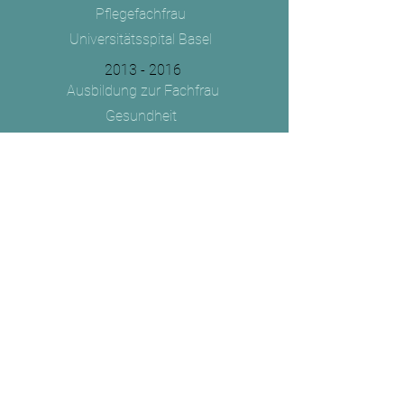
Pflegefachfrau
Universitätsspital Basel
2013 - 2016
Ausbildung zur Fachfrau
Gesundheit
KSBL Laufen
Weiterbildungen
2024 - 2025
Still- und Laktationsberaterin
CAS (Fachhochschule Bern)
2023
Wochenbettbetreuung
nach Kindsverlust