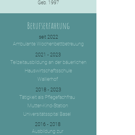
Geb. 1997
Berufserfahrung
seit 2022
Ambulante Wochenbettbetreuung
2021 - 2023
Teilzeitausbildung
an der bäuerlichen
Hauswirtschaftsschule
Wallierhof
2018 - 2023
Tätigkeit als Pflegefachfrau
Mutter-Kind-Station
Universitätsspital Basel
2016 - 2018
Ausbildung zur