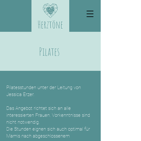
Pilates
Pilatesstunden unter der Leitung von
Jessica Erzer.
Das Angebot richtet sich an alle
interessierten Frauen. Vorkenntnisse sind
nicht notwendig.
Die Stunden eignen sich auch optimal für
Mamis nach abgeschlossenem