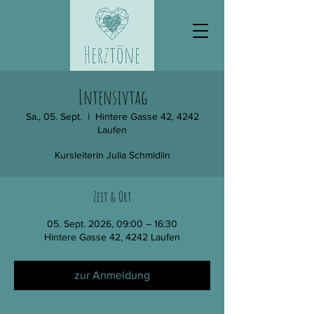
Intensivtag
Sa., 05. Sept.
  |  
Hintere Gasse 42, 4242
Laufen
Kursleiterin Julia Schmidlin
Zeit & Ort
05. Sept. 2026, 09:00 – 16:30
Hintere Gasse 42, 4242 Laufen
zur Anmeldung