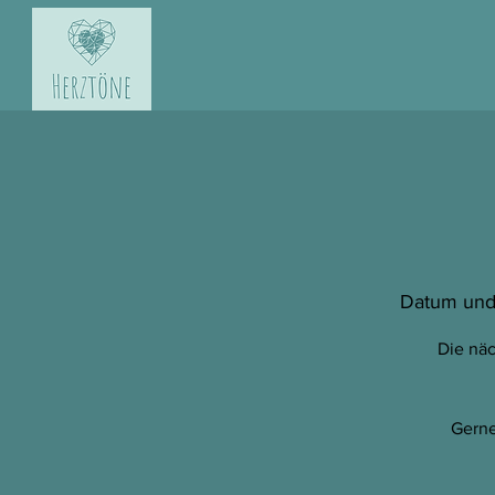
Datum und
Die näc
Gerne