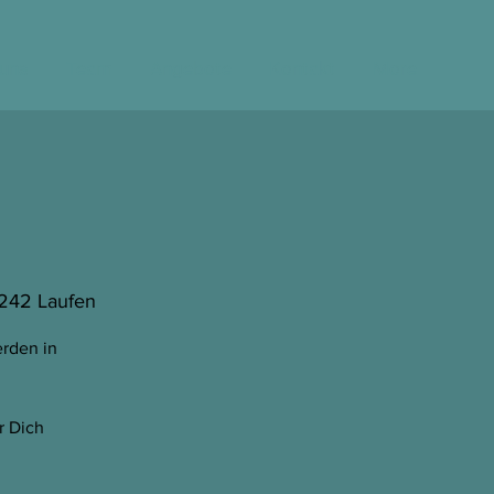
 uns
Team
Angebote
Kontakt
More
4242 Laufen
erden in
r Dich