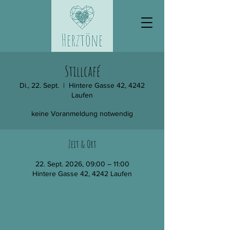
Stillcafé
Di., 22. Sept.
  |  
Hintere Gasse 42, 4242
Laufen
keine Voranmeldung notwendig
Zeit & Ort
22. Sept. 2026, 09:00 – 11:00
Hintere Gasse 42, 4242 Laufen